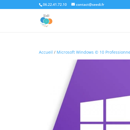
06.22.41.72.10
contact@seedi.fr
Accueil
/
Microsoft Windows © 10 Professionne